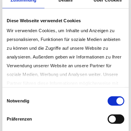
Diese Webseite verwendet Cookies
Wir verwenden Cookies, um Inhalte und Anzeigen zu
personalisieren, Funktionen für soziale Medien anbieten
zu können und die Zugriffe auf unsere Website zu
analysieren. Außerdem geben wir Informationen zu Ihrer
Verwendung unserer Website an unsere Partner für
soziale Medien, Werbung und Analysen weiter. Unsere
Partner führen diese Informationen möglicherweise mit
weiteren Daten zusammen, die Sie ihnen bereitgestellt
Einwilligungsauswahl
Notwendig
haben oder die sie im Rahmen Ihrer Nutzung der Dienste
gesammelt haben.
Datenschutz
|
Impressum
Präferenzen
Digitales Fundraising