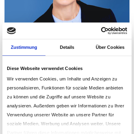
Geh mit uns in den Dialog!
Kristina Wissing
Zustimmung
Details
Über Cookies
Assistentin des Geschäftsführers
Diese Webseite verwendet Cookies
+49(5241)80-89403
Wir verwenden Cookies, um Inhalte und Anzeigen zu
E-Mail schreiben
personalisieren, Funktionen für soziale Medien anbieten
zu können und die Zugriffe auf unsere Website zu
analysieren. Außerdem geben wir Informationen zu Ihrer
Verwendung unserer Website an unsere Partner für
soziale Medien, Werbung und Analysen weiter. Unsere
Anreise mit der Bahn
Partner führen diese Informationen möglicherweise mit