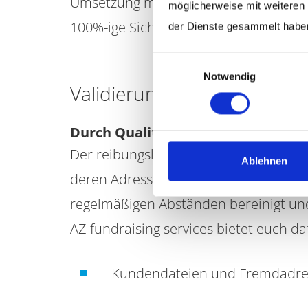
Umsetzung mit Hilfe unseres patentie
möglicherweise mit weiteren
100%-ige Sicherheit garantiert.
der Dienste gesammelt habe
Einwilligungsauswahl
Notwendig
Validierung der Spenderda
Durch Qualität in Kontakt bleiben –
Der reibungslose Dialog mit euren Sp
Ablehnen
deren Adressen topaktuell gepflegt si
regelmäßigen Abständen bereinigt un
AZ fundraising services bietet euch da
Kundendateien und Fremdadre