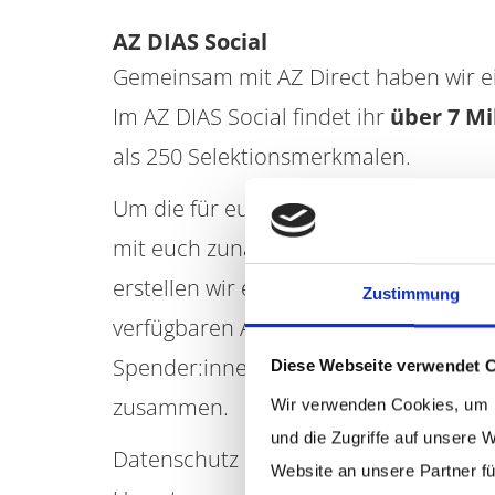
AZ DIAS Social
Gemeinsam mit AZ Direct haben wir ei
Im AZ DIAS Social findet ihr
über 7 Mi
als 250 Selektionsmerkmalen.
Um die für eure Organisation optimal
mit euch zunächst eine
Spenderstrukt
erstellen wir eure Scorekarte: Erfahrt
Zustimmung
verfügbaren Adressen mehr über die C
Spender:innen. Zusätzlich stellen wi
Diese Webseite verwendet 
zusammen.
Wir verwenden Cookies, um I
und die Zugriffe auf unsere 
Datenschutz und Datensicherheit lieg
Website an unsere Partner fü