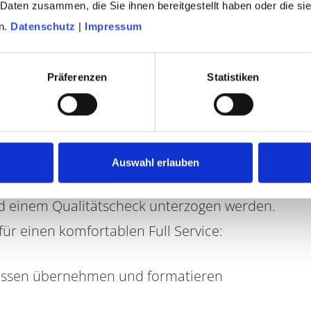
rten Data Secure
-Verfahren, das euch
 Daten zusammen, die Sie ihnen bereitgestellt haben oder die s
n.
Datenschutz
|
Impressum
Präferenzen
Statistiken
tenbank
 mit Full Service
ender:innen funktioniert nur dann, wenn
Auswahl erlauben
nd. Spenderdateien sollten daher in
d einem Qualitätscheck unterzogen werden.
für einen komfortablen Full Service:
ssen übernehmen und formatieren