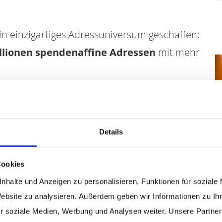
n einzigartiges Adressuniversum geschaffen:
llionen spendenaffine Adressen
mit mehr
e Zielgruppe zu bestimmen, erarbeiten wir
uranalyse
. Auf Grundlage dieser Daten
 anhand der individuellen Bewertung aller
Details
harakteristika eures Bestandes an
r euch die passenden Zielgruppenadressen
Cookies
nhalte und Anzeigen zu personalisieren, Funktionen für soziale
Website zu analysieren. Außerdem geben wir Informationen zu I
en uns am Herzen. Deshalb erfolgt die
r soziale Medien, Werbung und Analysen weiter. Unsere Partner
TTP