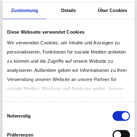
Zustimmung
Details
Über Cookies
Diese Webseite verwendet Cookies
Wir verwenden Cookies, um Inhalte und Anzeigen zu
personalisieren, Funktionen für soziale Medien anbieten
zu können und die Zugriffe auf unsere Website zu
analysieren. Außerdem geben wir Informationen zu Ihrer
Verwendung unserer Website an unsere Partner für
soziale Medien, Werbung und Analysen weiter. Unsere
Partner führen diese Informationen möglicherweise mit
Expertenvorträge OFF 26
weiteren Daten zusammen, die Sie ihnen bereitgestellt
Einwilligungsauswahl
Mit den Videos zu den Expertenvorträgen vom OFF 26
Notwendig
haben oder die sie im Rahmen Ihrer Nutzung der Dienste
könnt ihr das gesamte Online Fundraising Forum auch
gesammelt haben.
Datenschutz
|
Impressum
nachträglich noch einmal nachverfolgen. Sollten dir die
Präferenzen