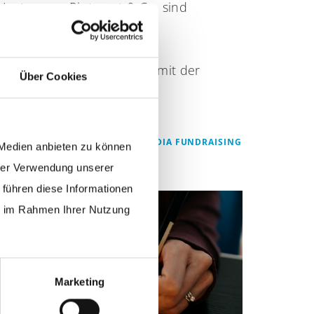
Instagram, Pinterest & Co. sind
mittlerweile Pflicht in der
Kommunikation. Fans zu
Spender:innen machen – mit der
Über Cookies
richtigen Strategie.
ZUM THEMA SOCIAL MEDIA FUNDRAISING
 Medien anbieten zu können
hrer Verwendung unserer
 führen diese Informationen
ie im Rahmen Ihrer Nutzung
Marketing