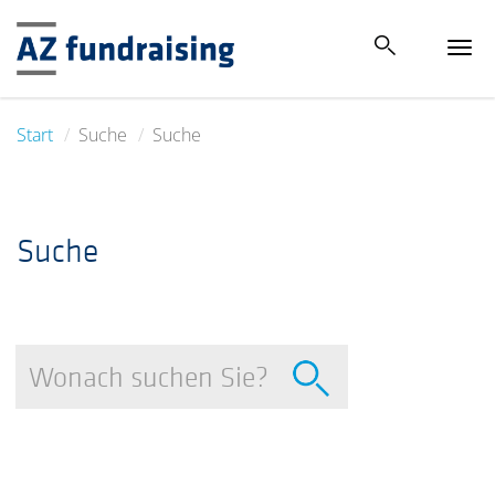
Tog
navi
Start
Suche
Suche
Suche