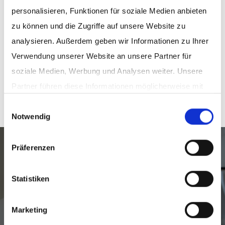
Assistentin des Geschäftsführers
personalisieren, Funktionen für soziale Medien anbieten
zu können und die Zugriffe auf unsere Website zu
+49(5241)80-89403
analysieren. Außerdem geben wir Informationen zu Ihrer
E-Mail schreiben
Verwendung unserer Website an unsere Partner für
soziale Medien, Werbung und Analysen weiter. Unsere
Partner führen diese Informationen möglicherweise mit
weiteren Daten zusammen, die Sie ihnen bereitgestellt
Einwilligungsauswahl
Notwendig
haben oder die sie im Rahmen Ihrer Nutzung der Dienste
gesammelt haben.
Datenschutz
|
Impressum
Nehmen Sie Kontakt mit uns auf!
Präferenzen
Statistiken
ZUM KONTAKT
Marketing