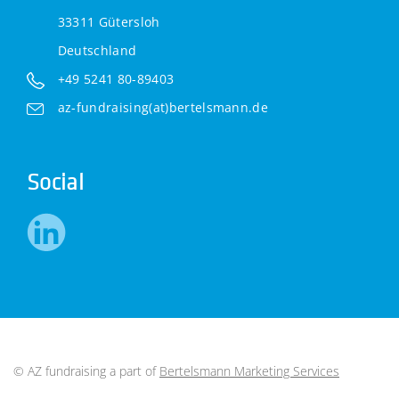
33311 Gütersloh
Deutschland
+49 5241 80-89403
az-fundraising(at)bertelsmann.de
Social
© AZ fundraising a part of
Bertelsmann Marketing Services