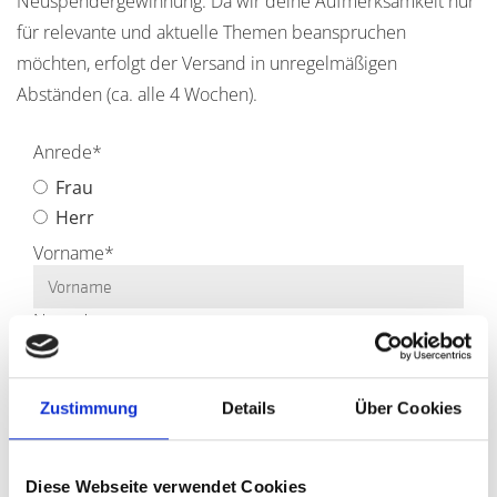
Neuspendergewinnung. Da wir deine Aufmerksamkeit nur
für relevante und aktuelle Themen beanspruchen
möchten, erfolgt der Versand in unregelmäßigen
Abständen (ca. alle 4 Wochen).
Anrede
*
Frau
Herr
Vorname
*
Name
*
E-Mail
*
Zustimmung
Details
Über Cookies
Firma
*
Diese Webseite verwendet Cookies