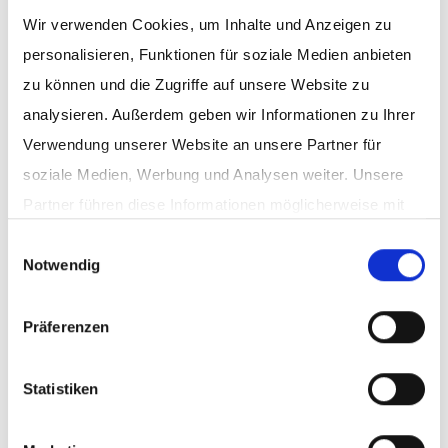
Straße
*
Wir verwenden Cookies, um Inhalte und Anzeigen zu
personalisieren, Funktionen für soziale Medien anbieten
PLZ
*
zu können und die Zugriffe auf unsere Website zu
analysieren. Außerdem geben wir Informationen zu Ihrer
Ort
*
Verwendung unserer Website an unsere Partner für
soziale Medien, Werbung und Analysen weiter. Unsere
Partner führen diese Informationen möglicherweise mit
Datenschutzbestimmungen akzeptieren
weiteren Daten zusammen, die Sie ihnen bereitgestellt
Einwilligungsauswahl
Notwendig
haben oder die sie im Rahmen Ihrer Nutzung der Dienste
gesammelt haben.
Datenschutz
|
Impressum
Präferenzen
Solltest du bereits unseren Newsletter erhalten und
möchtest sich aus unserem Verteiler abmelden, nutze bitte
den Abmelde-Link in unserem Mailing oder sende eine E-
Statistiken
Mail an
az-fundraising(at)bertelsmann.de
.