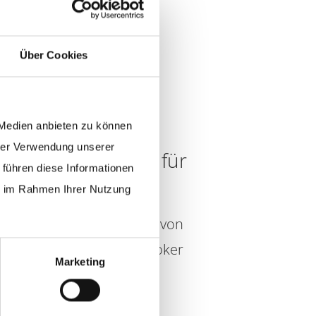
Über Cookies
 Medien anbieten zu können
hrer Verwendung unserer
ces GmbH & Co. KG für
 führen diese Informationen
ie im Rahmen Ihrer Nutzung
 sowie der Durchführung von
sing services als Listbroker
Marketing