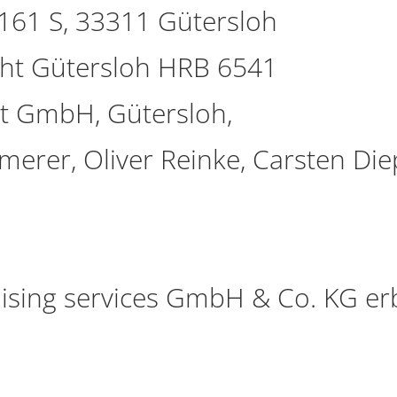
161 S, 33311 Gütersloh
icht Gütersloh HRB 6541
ct GmbH, Gütersloh,
merer, Oliver Reinke, Carsten Di
aising services GmbH & Co. KG e