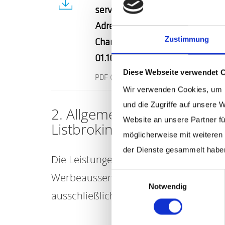
services GmbH & Co. KG für
Adressen, Daten und Cross-
Zustimmung
Channel Services (ab
01.10.2025)
Diese Webseite verwendet 
PDF
(839 KB)
Wir verwenden Cookies, um I
und die Zugriffe auf unsere 
2. Allgemeine Geschäftsbed
Website an unsere Partner fü
Listbroking.
möglicherweise mit weiteren
der Dienste gesammelt habe
Die Leistungen zur Verwertung von N
Einwilligungsauswahl
Werbeaussendungen und hierzu gehören
Notwendig
ausschließlich nach Maßgabe dieser A