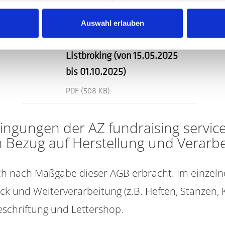
AGBs der AZ fundraising
Auswahl erlauben
services GmbH & Co. KG für
Listbroking (von 15.05.2025
bis 01.10.2025)
PDF
(508 KB)
ingungen der AZ fundraising servic
n Bezug auf Herstellung und Verarb
ch nach Maßgabe dieser AGB erbracht. Im einzelne
k und Weiterverarbeitung (z.B. Heften, Stanzen, 
schriftung und Lettershop.