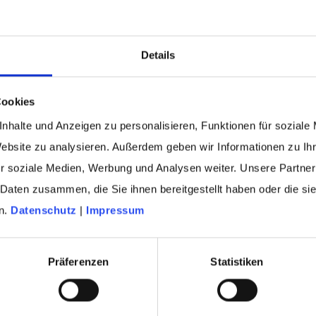
services GmbH & Co. KG für
Adressen, Daten und Cross-
Details
Channel Services (von
15.05.2025 bis 01.10.2025)
Cookies
PDF
(834 KB)
nhalte und Anzeigen zu personalisieren, Funktionen für soziale
Website zu analysieren. Außerdem geben wir Informationen zu I
ingungen der AZ fundraising servi
r soziale Medien, Werbung und Analysen weiter. Unsere Partner
 Daten zusammen, die Sie ihnen bereitgestellt haben oder die s
n.
Datenschutz
|
Impressum
utzungsrechten an Daten, insbesondere Adressen,
der Zusatzleistungen werden von der AZ fundrai
Präferenzen
Statistiken
GB erbracht: