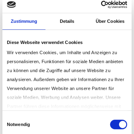
Zustimmung
Details
Über Cookies
Julia Selle
SOS Kinderdörfer zum Thema Altruismus
Diese Webseite verwendet Cookies
Wir verwenden Cookies, um Inhalte und Anzeigen zu
personalisieren, Funktionen für soziale Medien anbieten
zu können und die Zugriffe auf unsere Website zu
analysieren. Außerdem geben wir Informationen zu Ihrer
Verwendung unserer Website an unsere Partner für
Dariush Ghobad
soziale Medien, Werbung und Analysen weiter. Unsere
Head of Marketing, Caritas International
Partner führen diese Informationen möglicherweise mit
weiteren Daten zusammen, die Sie ihnen bereitgestellt
Einwilligungsauswahl
Notwendig
haben oder die sie im Rahmen Ihrer Nutzung der Dienste
gesammelt haben.
Datenschutz
|
Impressum